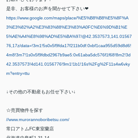
是非、お客様のお声を聞かせて下さい
❤
https://www.google.com/maps/place/%E5%B8%B8%E5%8F%A
3%E3%82%A2%E3%83%88%E3%83%A0FC%E6%9D%B1%E
5%AE%A4%E8%98%AD%E5%BA%97/@42.3537573,141.01567
76,17z/data=!3m1!5s0x5f9fda17f211b0df:0xbf1caa955d59d8d6!
4m8!3m7!1s0x5f9fdbd2967b9ae5:0x61aba5dc576f1f68!8m2!3d
42.3537573!4d141.0156776!9m1!1b1!16s%2Fg%2F11s4w6vky
m?entry=ttu
↓その他の不動産もお任せ下さい↓
☆売買物件を探す
//www.murorannoboribetsu.com/
常口アトム
FC
東室蘭店
北海道中島町
1-31-14