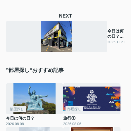
NEXT
今日は何
の日？
（笑）
2025.11.21
”部屋探し”おすすめ記事
部屋探し
部屋探し
今日は何の日？
旅行①
2026.08.08
2026.08.06