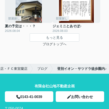
部屋探し
部屋探し
夏の予定は・・・？
ジェミニとあそぼ♪
2026.08.04
2026.08.03
もっと見る
ブログトップへ
蘭店・ＦＣ東室蘭店
ブログ
登別イオン・サツドラ徒歩圏内♪
有限会社山地不動産企画
0143-41-0039
お問い合わせ
〒050-0074