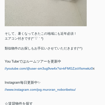
そして、暑くなってきたこの地域にも近年必須！
エアコン付きです(*´▽｀*)
類似物件のお探しもお手伝いさせていただきます(^^)
You Tube
ではルームツアーを更新中
x
//youtube.com/@user-sm3ug9vw4x?si=kFMGZzsVIsmwkz0
Instagram
毎日更新中
✨
//www.instagram.com/jog.muroran_noboribetsu/
☆賃貸物件を探す