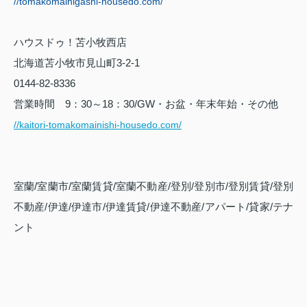
//tomakomaihigashi-housedo.com/
ハウスドゥ！苫小牧西店
北海道苫小牧市見山町
3-2-1
0144-82-8336
営業時間
9
：
30
～
18
：
30/GW
・お盆・年末年始・その他
//kaitori-tomakomainishi-housedo.com/
室蘭
/
室蘭市
/
室蘭賃貸
/
室蘭不動産
/
登別
/
登別市
/
登別賃貸
/
登別
不動産
/
伊達
/
伊達市
/
伊達賃貸
/
伊達不動産
/
アパート
/
貸家
/
テナ
ント