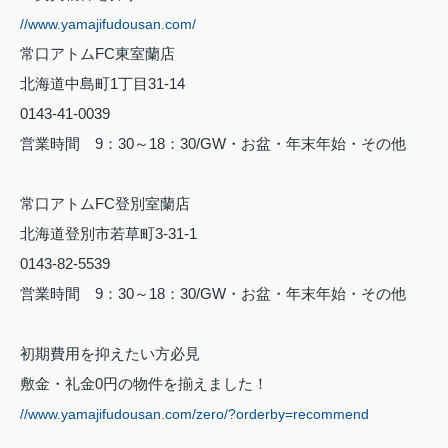
//www.yamajifudousan.com/
常口アトム
FC
東室蘭店
北海道中島町
1
丁目
31-14
0143-41-0039
営業時間
9
：
30
～
18
：
30/GW
・お盆・年末年始・その他
常口アトム
FC
登別室蘭店
北海道登別市若草町
3-31-1
0143-82-5539
営業時間
9
：
30
～
18
：
30/GW
・お盆・年末年始・その他
初期費用を抑えたい方必見
敷金・礼金
0
円の物件を揃えました！
//www.yamajifudousan.com/zero/?orderby=recommend