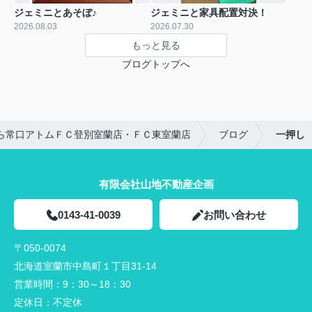
ジェミニとあそぼ♪
ジェミニと家具配置対決！
2026.08.03
2026.07.30
もっと見る
ブログトップへ
ら常口アトムＦＣ登別室蘭店・ＦＣ東室蘭店
ブログ
一押し
有限会社山地不動産企画
0143-41-0039
お問い合わせ
〒050-0074
北海道室蘭市中島町１丁目31-14
営業時間：
9：30～18：30
定休日：
不定休