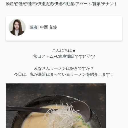
動産/伊達/伊達市/伊達賃貸/伊達不動産/アパート/貸家/テナント
中西 花鈴
筆者
こんにちは★
常口アトムFC東室蘭店です(^▽^)/
みなさんラーメンは好きですか？
今日は、私が最近はまっているラーメンを紹介します！