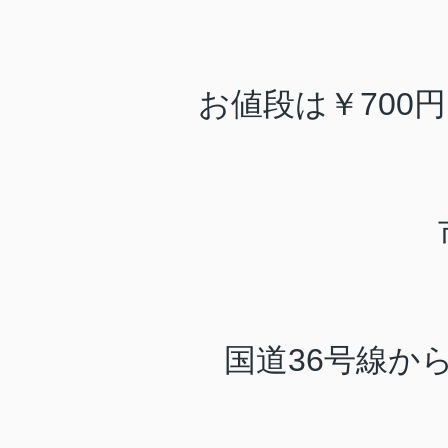
お値段は￥700
国道36号線か