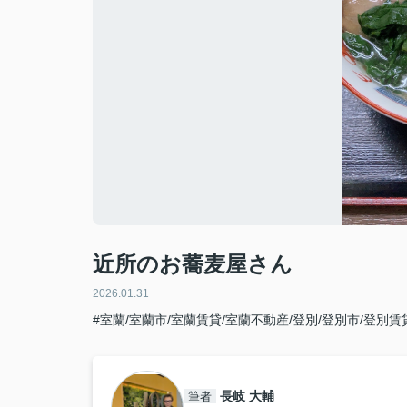
近所のお蕎麦屋さん
2026.01.31
#室蘭/室蘭市/室蘭賃貸/室蘭不動産/登別/登別市/登別賃
長岐 大輔
筆者