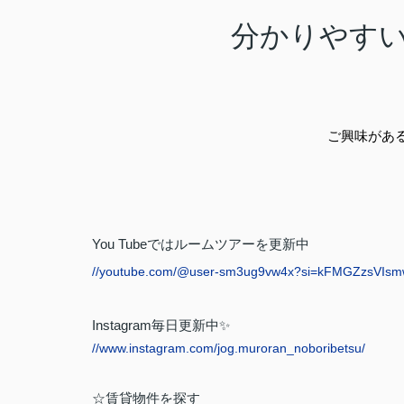
分かりやす
ご興味があ
You Tube
ではルームツアーを更新中
//youtube.com/@user-sm3ug9vw4x?si=kFMGZzsVIsm
Instagram
毎日更新中
✨
//www.instagram.com/jog.muroran_noboribetsu/
☆賃貸物件を探す