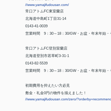
//www.yamajifudousan.com/
常口アトム
FC
東室蘭店
北海道中島町
1
丁目
31-14
0143-41-0039
営業時間
9
：
30
～
18
：
30/GW
・お盆・年末年始・
常口アトム
FC
登別室蘭店
北海道登別市若草町
3-31-1
0143-82-5539
営業時間
9
：
30
～
18
：
30/GW
・お盆・年末年始・
初期費用を抑えたい方必見
敷金・礼金
0
円の物件を揃えました！
//www.yamajifudousan.com/zero/?orderby=recommen