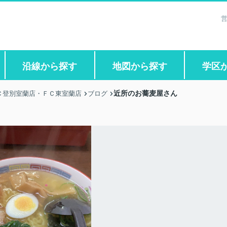
営
沿線から探す
地図から探す
学区
近所のお蕎麦屋さん
Ｃ登別室蘭店・ＦＣ東室蘭店
ブログ