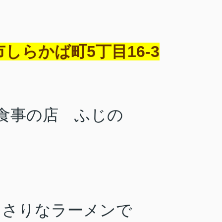
しらかば町5丁目16-3
食事の店 ふじの
っさりなラーメンで