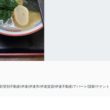
貸/登別不動産/伊達/伊達市/伊達賃貸/伊達不動産/アパート/貸家/テナント