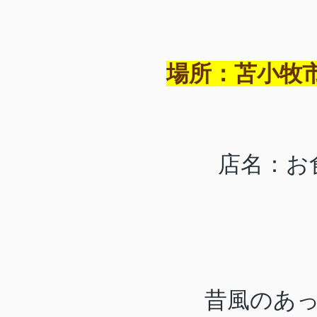
場所：
苫小牧市
店名：お
昔風のあ