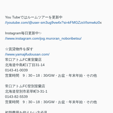
You Tube
ではルームツアーを更新中
//youtube.com/@user-sm3ug9vw4x?si=kFMGZzsVIsmwkz0
x
Instagram
毎日更新中
✨
//www.instagram.com/jog.muroran_noboribetsu/
☆賃貸物件を探す
//www.yamajifudousan.com/
常口アトム
FC
東室蘭店
北海道中島町
1
丁目
31-14
0143-41-0039
営業時間
9
：
30
～
18
：
30/GW
・お盆・年末年始・その他
常口アトム
FC
登別室蘭店
北海道登別市若草町
3-31-1
0143-82-5539
営業時間
9
：
30
～
18
：
30/GW
・お盆・年末年始・その他
初期費用を抑えたい方必見