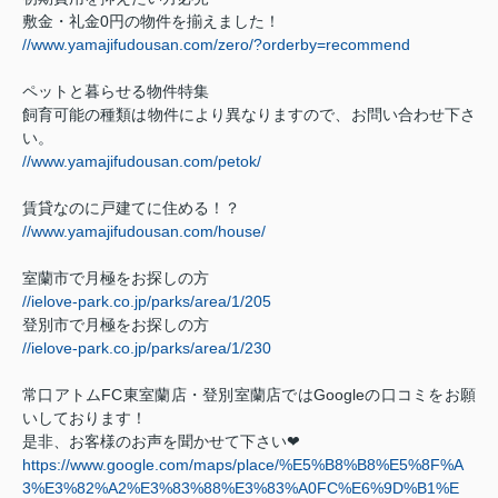
敷金・礼金
0
円の物件を揃えました！
//www.yamajifudousan.com/zero/?orderby=recommend
ペットと暮らせる物件特集
飼育可能の種類は物件により異なりますので、お問い合わせ下さ
い。
//www.yamajifudousan.com/petok/
賃貸なのに戸建てに住める！？
//www.yamajifudousan.com/house/
室蘭市で月極をお探しの方
//ielove-park.co.jp/parks/area/1/205
登別市で月極をお探しの方
//ielove-park.co.jp/parks/area/1/230
常口アトム
FC
東室蘭店・登別室蘭店では
Google
の口コミをお願
いしております！
是非、お客様のお声を聞かせて下さい
❤
https://www.google.com/maps/place/%E5%B8%B8%E5%8F%A
3%E3%82%A2%E3%83%88%E3%83%A0FC%E6%9D%B1%E