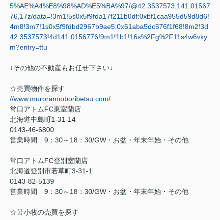
5%AE%A4%E8%98%AD%E5%BA%97/@42.3537573,141.01567
76,17z/data=!3m1!5s0x5f9fda17f211b0df:0xbf1caa955d59d8d6!
4m8!3m7!1s0x5f9fdbd2967b9ae5:0x61aba5dc576f1f68!8m2!3d
42.3537573!4d141.0156776!9m1!1b1!16s%2Fg%2F11s4w6vky
m?entry=ttu
↓その他の不動産もお任せ下さい↓
☆売買物件を探す
//www.murorannoboribetsu.com/
常口アトム
FC
東室蘭店
北海道中島町
1-31-14
0143-46-6800
営業時間
9
：
30
～
18
：
30/GW
・お盆・年末年始・その他
常口アトム
FC
登別室蘭店
北海道登別市若草町
3-31-1
0143-82-5139
営業時間
9
：
30
～
18
：
30/GW
・お盆・年末年始・その他
☆苫小牧の売買を探す