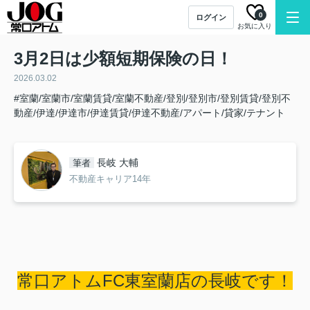
0
ログイン
お気に入り
3月2日は少額短期保険の日！
2026.03.02
#室蘭/室蘭市/室蘭賃貸/室蘭不動産/登別/登別市/登別賃貸/登別不
動産/伊達/伊達市/伊達賃貸/伊達不動産/アパート/貸家/テナント
長岐 大輔
筆者
不動産キャリア14年
常口アトムFC東室蘭店の長岐です！