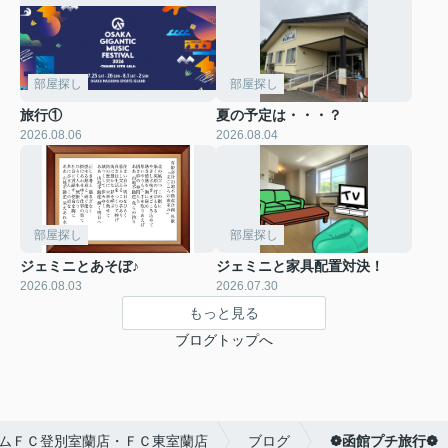
部屋探し
部屋探し
旅行①
夏の予定は・・・？
2026.08.06
2026.08.04
部屋探し
部屋探し
ジェミニとあそぼ♪
ジェミニと家具配置対決！
2026.08.03
2026.07.30
もっと見る
ブログトップへ
ムＦＣ登別室蘭店・ＦＣ東室蘭店
ブログ
❁函館プチ旅行❁