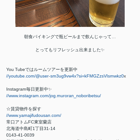
朝食バイキングで瓶ビールまで飲んじゃって…
とってもリフレッシュ出来ました✨
You Tube
ではルームツアーを更新中
//youtube.com/@user-sm3ug9vw4x?si=kFMGZzsVIsmwkz0
x
Instagram
毎日更新中
✨
//www.instagram.com/jog.muroran_noboribetsu/
☆賃貸物件を探す
//www.yamajifudousan.com/
常口アトム
FC
東室蘭店
北海道中島町
1
丁目
31-14
0143-41-0039