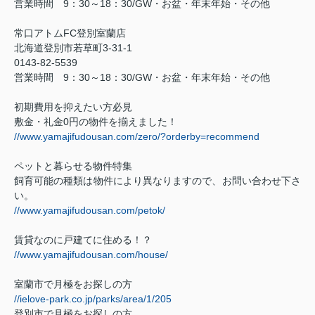
営業時間
9
：
30
～
18
：
30/GW
・お盆・年末年始・その他
常口アトム
FC
登別室蘭店
北海道登別市若草町
3-31-1
0143-82-5539
営業時間
9
：
30
～
18
：
30/GW
・お盆・年末年始・その他
初期費用を抑えたい方必見
敷金・礼金
0
円の物件を揃えました！
//www.yamajifudousan.com/zero/?orderby=recommend
ペットと暮らせる物件特集
飼育可能の種類は物件により異なりますので、お問い合わせ下さ
い。
//www.yamajifudousan.com/petok/
賃貸なのに戸建てに住める！？
//www.yamajifudousan.com/house/
室蘭市で月極をお探しの方
//ielove-park.co.jp/parks/area/1/205
登別市で月極をお探しの方