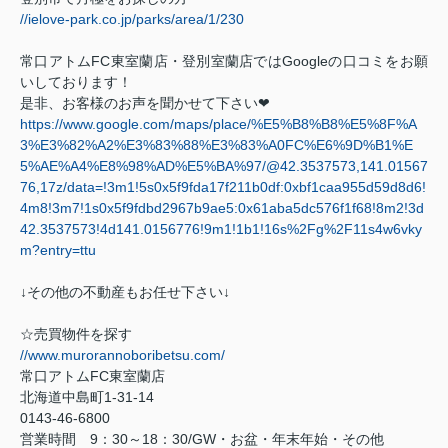
//ielove-park.co.jp/parks/area/1/230
常口アトム
FC
東室蘭店・登別室蘭店では
Google
の口コミをお願
いしております！
是非、お客様のお声を聞かせて下さい
❤
https://www.google.com/maps/place/%E5%B8%B8%E5%8F%A
3%E3%82%A2%E3%83%88%E3%83%A0FC%E6%9D%B1%E
5%AE%A4%E8%98%AD%E5%BA%97/@42.3537573,141.01567
76,17z/data=!3m1!5s0x5f9fda17f211b0df:0xbf1caa955d59d8d6!
4m8!3m7!1s0x5f9fdbd2967b9ae5:0x61aba5dc576f1f68!8m2!3d
42.3537573!4d141.0156776!9m1!1b1!16s%2Fg%2F11s4w6vky
m?entry=ttu
↓その他の不動産もお任せ下さい↓
☆売買物件を探す
//www.murorannoboribetsu.com/
常口アトム
FC
東室蘭店
北海道中島町
1-31-14
0143-46-6800
営業時間
9
：
30
～
18
：
30/GW
・お盆・年末年始・その他