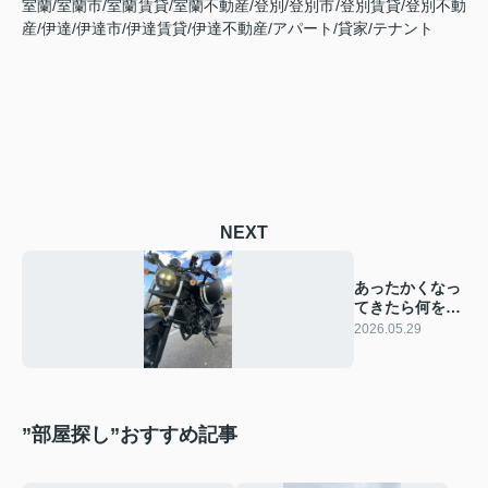
室蘭
/
室蘭市
/
室蘭賃貸
/
室蘭不動産
/
登別
/
登別市
/
登別賃貸
/
登別不動
産
/
伊達
/
伊達市
/
伊達賃貸
/
伊達不動産
/
アパート
/
貸家
/
テナント
NEXT
あったかくなっ
てきたら何をす
る？(^^♪
2026.05.29
”部屋探し”おすすめ記事