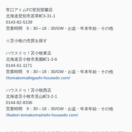
常口アトム
FC
登別室蘭店
北海道登別市若草町
3-31-1
0143-82-5139
営業時間
9
：
30
～
18
：
30/GW
・お盆・年末年始・その他
☆苫小牧の売買を探す
ハウスドゥ！苫小牧東店
北海道苫小牧市美園町
1-3-6
0144-61-1171
営業時間
9
：
30
～
18
：
30/GW
・お盆・年末年始・その他
//tomakomaihigashi-housedo.com/
ハウスドゥ！苫小牧西店
北海道苫小牧市見山町
3-2-1
0144-82-8336
営業時間
9
：
30
～
18
：
30/GW
・お盆・年末年始・その他
//kaitori-tomakomainishi-housedo.com/