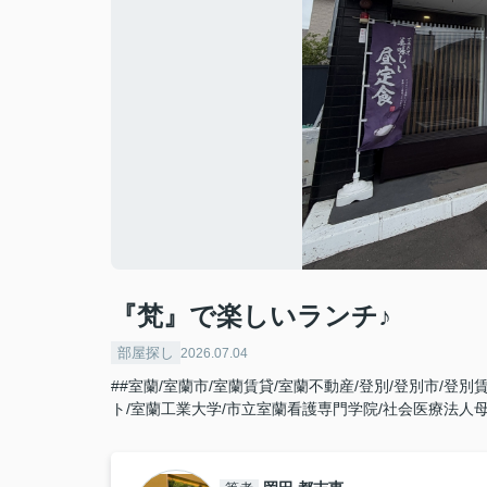
『梵』で楽しいランチ♪
部屋探し
2026.07.04
##室蘭/室蘭市/室蘭賃貸/室蘭不動産/登別/登別市/登別
ト/室蘭工業大学/市立室蘭看護専門学院/社会医療法人