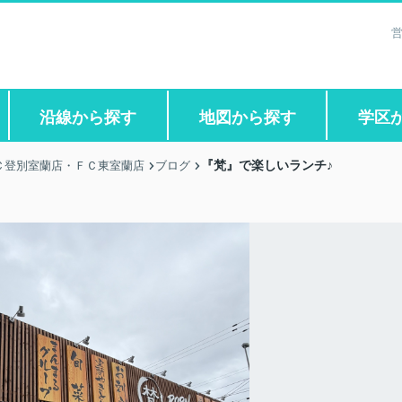
営
沿線から探す
地図から探す
学区
『梵』で楽しいランチ♪
Ｃ登別室蘭店・ＦＣ東室蘭店
ブログ