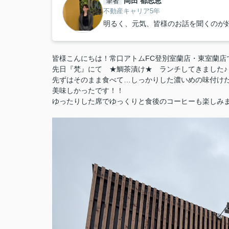
岡田 都志恵
筆者
不動産キャリア5年
明るく、元気、皆様のお話を聞くのが
皆様こんにちは！常口アトムFC登別室蘭店・東室蘭店
先日『梵』にて ★鯛茶漬け★ ランチしてきました♪
先ずはそのまま食べて…しっかりした濃いめの味付け
美味しかったです！！
ゆったりした席でゆっくりと食後のコーヒーも楽しみま