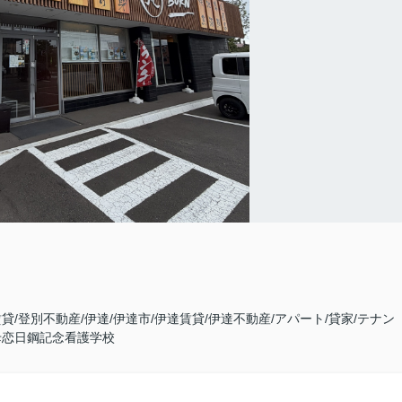
賃貸/登別不動産/伊達/伊達市/伊達賃貸/伊達不動産/アパート/貸家/テナン
母恋日鋼記念看護学校