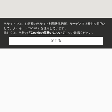
当サイトでは、お客様の当サイト利用状況把握、サービス向上検討を目的と
して、クッキー（Cookie）を使用しています。
詳しくは、当社の
「Cookieの取扱いについて」
をご確認ください。
閉じる
物件種別
店舗
事務所
有限会社山地不動産企画
0143-41-0039
お問い合わせ
募集中のみ表示
〒050-0074
賃料
北海道室蘭市中島町１丁目31-14
～
営業時間：
9：30～18：30