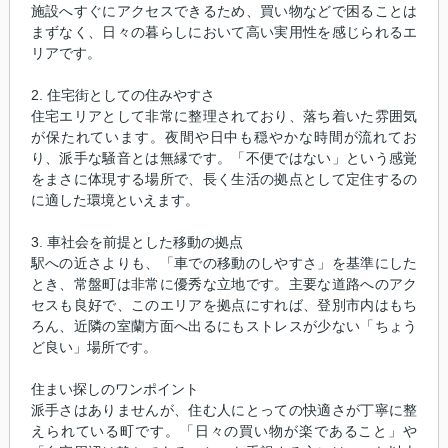
施設へすぐにアクセスできるため、買い物などで困ることは
まずなく、日々の暮らしにおいて高い実用性を感じられるエ
リアです。
2. 住宅街としての住みやすさ
住宅エリアとして非常に整理されており、落ち着いた雰囲気
が保たれています。夜間や日中も穏やかな時間が流れてお
り、派手な騒音とは無縁です。「不便ではない」という感覚
をまさに体現する場所で、長く生活の拠点として定住するの
に適した環境といえます。
3. 車社会を前提とした移動の拠点
駅への近さよりも、「車での移動のしやすさ」を基準にした
とき、常盤町は非常に優秀な立地です。主要な道路へのアク
セスも良好で、このエリアを拠点にすれば、登別市内はもち
ろん、近隣の室蘭方面へ出るにもストレスが少ない「ちょう
ど良い」場所です。
住まい探しのワンポイント
派手さはありませんが、住む人にとっての快適さが丁寧に整
えられている町です。「日々の買い物が楽であること」や