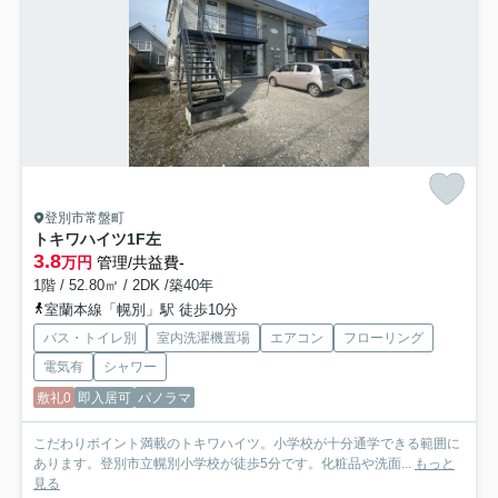
登別市常盤町
トキワハイツ
1F左
3.8
万円
管理/共益費-
1階 / 52.80㎡ / 2DK /築40年
室蘭本線「幌別」駅 徒歩10分
バス・トイレ別
室内洗濯機置場
エアコン
フローリング
電気有
シャワー
敷礼0
即入居可
パノラマ
こだわりポイント満載のトキワハイツ。小学校が十分通学できる範囲に
あります。登別市立幌別小学校が徒歩5分です。化粧品や洗面...
もっと
見る