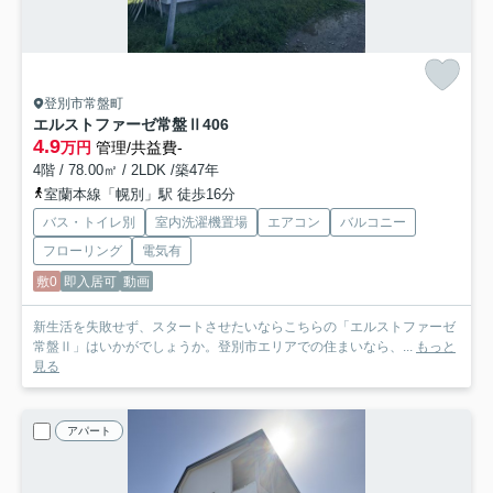
登別市常盤町
エルストファーゼ常盤Ⅱ
406
4.9
万円
管理/共益費-
4階 / 78.00㎡ / 2LDK /築47年
室蘭本線「幌別」駅 徒歩16分
バス・トイレ別
室内洗濯機置場
エアコン
バルコニー
フローリング
電気有
敷0
即入居可
動画
新生活を失敗せず、スタートさせたいならこちらの「エルストファーゼ
常盤Ⅱ」はいかがでしょうか。登別市エリアでの住まいなら、...
もっと
見る
アパート