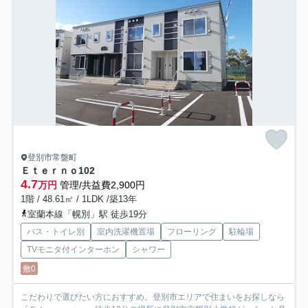
登別市常盤町
Ｅｔｅｒｎｏ
102
4.7
万円
管理/共益費2,900円
1階 / 48.61㎡ / 1LDK /築13年
室蘭本線「幌別」駅 徒歩19分
バス・トイレ別
室内洗濯機置場
フローリング
駐輪場
TVモニタ付インターホン
シャワー
敷0
こだわりで選びたい方におすすめ。登別市エリアで住まいをお探しなら