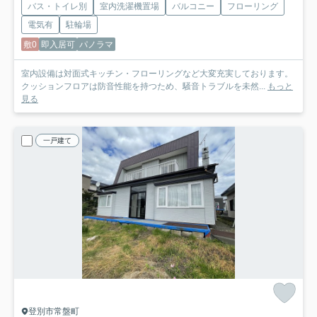
バス・トイレ別
室内洗濯機置場
バルコニー
フローリング
電気有
駐輪場
敷0
即入居可
パノラマ
室内設備は対面式キッチン・フローリングなど大変充実しております。
クッションフロアは防音性能を持つため、騒音トラブルを未然...
もっと
見る
一戸建て
登別市常盤町