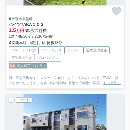
登別市常盤町
ハイツTAKA
１０２
1.5
万円
管理/共益費-
1階 / 46.36㎡ / 2DK /築46年
室蘭本線「幌別」駅 徒歩18分
バス・トイレ別
フローリング
シャワー
温水洗浄便座
照明器具付き
プロパンガス
敷0
即入居可
パノラマ
新生活を失敗せず、スタートさせたいならこちらの「ハイツTAKA」は
いかがでしょうか。徒歩13分の距離に登別市立幌別中学校...
もっと見る
アパート