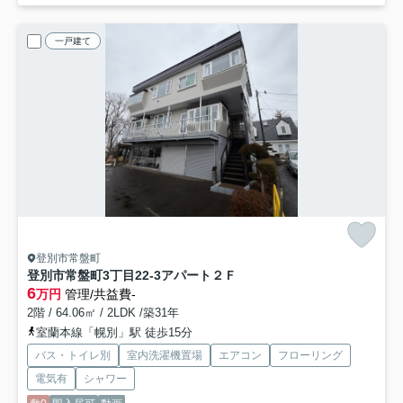
一戸建て
登別市常盤町
登別市常盤町3丁目22-3アパート
２Ｆ
6
万円
管理/共益費-
2階 / 64.06㎡ / 2LDK /築31年
室蘭本線「幌別」駅 徒歩15分
バス・トイレ別
室内洗濯機置場
エアコン
フローリング
電気有
シャワー