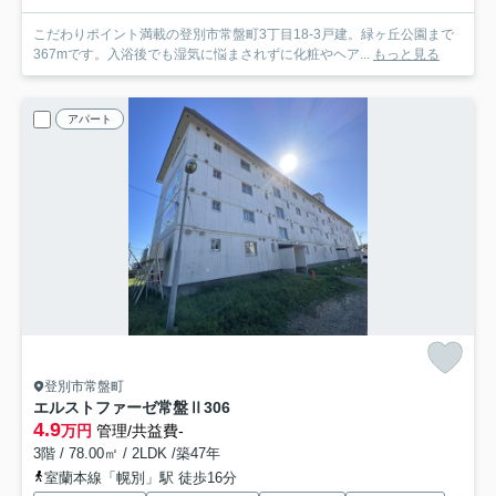
こだわりポイント満載の登別市常盤町3丁目18-3戸建。緑ヶ丘公園まで
367mです。入浴後でも湿気に悩まされずに化粧やヘア...
もっと見る
アパート
登別市常盤町
エルストファーゼ常盤Ⅱ
306
4.9
万円
管理/共益費-
3階 / 78.00㎡ / 2LDK /築47年
室蘭本線「幌別」駅 徒歩16分