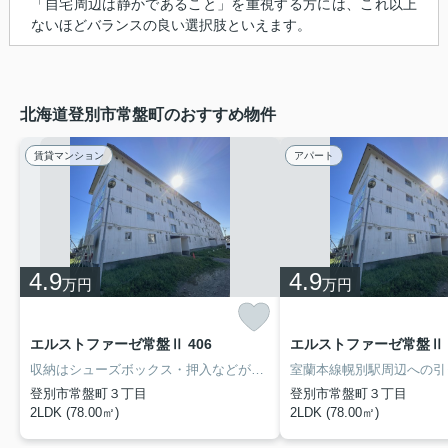
「自宅周辺は静かであること」を重視する方には、これ以上
ないほどバランスの良い選択肢といえます。
北海道登別市常盤町のおすすめ物件
賃貸マンション
アパート
4.9
4.9
万円
万円
エルストファーゼ常盤Ⅱ 406
エルストファーゼ常盤Ⅱ 3
収納はシューズボックス・押入などが備え付けられているので、衣類や日用品の収納に重宝します。来客時にはTVインターホンを使用して訪問者の顔を確認することができるので防犯対策につながります。独立した洗面所で、朝の身支度も快適に行なうことができます。2人入居可能な物件です。私たちの生活に必要不可欠な電気・水道・ガスのように、今やライフライン同然のインターネットを無料で利用することができます。
登別市常盤町３丁目
登別市常盤町３丁目
2LDK (78.00㎡)
2LDK (78.00㎡)