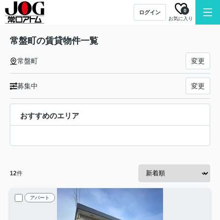
0
ログイン
お気に入り
常盤町の賃貸物件一覧
常盤町
変更
募集中
変更
おすすめのエリア
12
件
アパート