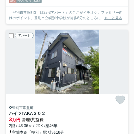
敷0
即入居可
動画
「登別市常盤町3丁目22-3アパート」のここがイチオシ。ファミリー向
けのポイント、登別市立幌別小学校が徒歩8分のところに...
もっと見る
アパート
登別市常盤町
ハイツTAKA
２０２
3
万円
管理/共益費-
2階 / 46.36㎡ / 2DK /築46年
室蘭本線「幌別」駅 徒歩18分