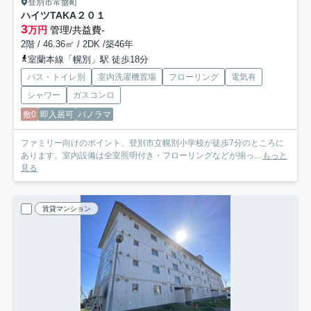
登別市常盤町
ハイツTAKA
２０１
3
万円
管理/共益費-
2階 / 46.36㎡ / 2DK /築46年
室蘭本線「幌別」駅 徒歩18分
バス・トイレ別
室内洗濯機置場
フローリング
電気有
シャワー
ガスコンロ
敷0
即入居可
パノラマ
ファミリー向けのポイント、登別市立幌別小学校が徒歩7分のところに
あります。室内設備は全室照明付き・フローリングなどが揃っ...
もっと
見る
賃貸マンション