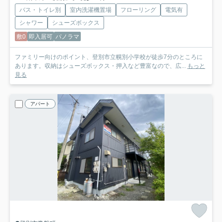
バス・トイレ別
室内洗濯機置場
フローリング
電気有
シャワー
シューズボックス
敷0
即入居可
パノラマ
ファミリー向けのポイント、登別市立幌別小学校が徒歩7分のところに
あります。収納はシューズボックス・押入など豊富なので、広...
もっと
見る
アパート