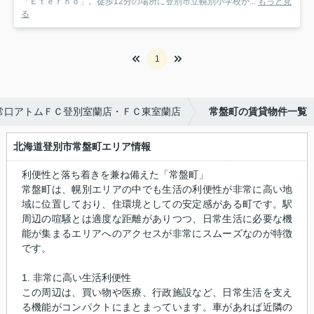
「Ｅｔｅｒｎｏ」。徒歩12分の場所に登別市立幌別小学校が...
もっと見
る
1
常口アトムＦＣ登別室蘭店・ＦＣ東室蘭店
常盤町の賃貸物件一覧
北海道登別市常盤町エリア情報
利便性と落ち着きを兼ね備えた「常盤町」
常盤町は、幌別エリアの中でも生活の利便性が非常に高い地
域に位置しており、住環境としての安定感がある町です。駅
周辺の喧騒とは適度な距離がありつつ、日常生活に必要な機
能が集まるエリアへのアクセスが非常にスムーズなのが特徴
です。
1. 非常に高い生活利便性
この周辺は、買い物や医療、行政施設など、日常生活を支え
る機能がコンパクトにまとまっています。車があれば近隣の