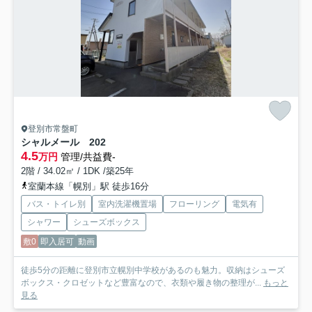
登別市常盤町
シャルメール
202
4.5
万円
管理/共益費-
2階 / 34.02㎡ / 1DK /築25年
室蘭本線「幌別」駅 徒歩16分
バス・トイレ別
室内洗濯機置場
フローリング
電気有
シャワー
シューズボックス
敷0
即入居可
動画
徒歩5分の距離に登別市立幌別中学校があるのも魅力。収納はシューズ
ボックス・クロゼットなど豊富なので、衣類や履き物の整理が...
もっと
見る