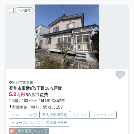
一戸建て
登別市常盤町
登別市常盤町3丁目18-3戸建
5.2
万円
管理/共益費-
1-2階 / 103.68㎡ / 5LDK /築52年
室蘭本線「幌別」駅 徒歩15分
バス・トイレ別
室内洗濯機置場
エアコン
フローリング
シューズボックス
温水洗浄便座
敷0
即入居可
ペット可