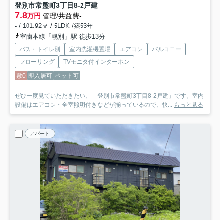
登別市常盤町3丁目8-2戸建
7.8
万円
管理/共益費-
- / 101.92㎡ / 5LDK /築53年
室蘭本線「幌別」駅 徒歩13分
バス・トイレ別
室内洗濯機置場
エアコン
バルコニー
フローリング
TVモニタ付インターホン
敷0
即入居可
ペット可
ぜひ一度見ていただきたい、「登別市常盤町3丁目8-2戸建」です。室内
設備はエアコン・全室照明付きなどが揃っているので、快...
もっと見る
アパート