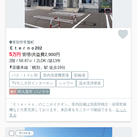
登別市常盤町
Ｅｔｅｒｎｏ
202
5
万円
管理/共益費2,900円
2階 / 58.87㎡ / 2LDK /築13年
室蘭本線「幌別」駅 徒歩19分
バス・トイレ別
室内洗濯機置場
駐輪場
TVモニタ付インターホン
シャワー
温水洗浄便座
敷0
即入居可
パノラマ
「Ｅｔｅｒｎｏ」のここがイチオシ。室内設備は洗面所独立・浴室乾燥
機など大変充実しております。来訪者をモニターで確認できる...
もっと
見る
アパート