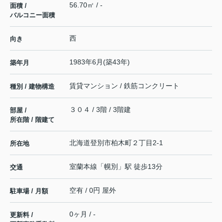
56.70㎡ / -
面積 /
バルコニー面積
西
向き
1983年6月(築43年)
築年月
賃貸マンション / 鉄筋コンクリート
種別 / 建物構造
３０４ / 3階 / 3階建
部屋 /
所在階 / 階建て
北海道
登別市
柏木町
２丁目2-1
所在地
室蘭本線
「
幌別
」駅 徒歩13分
交通
空有 / 0円 屋外
駐車場 / 月額
0ヶ月 / -
更新料 /