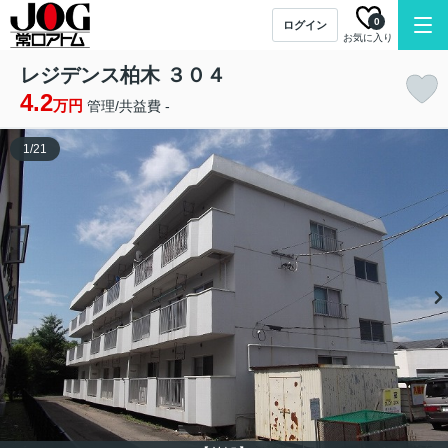
0
ログイン
お気に入り
レジデンス柏木 ３０４
4.2
万円
管理/共益費 -
1
/
21