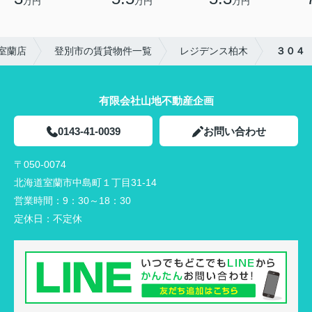
万円
万円
万円
室蘭店
登別市の賃貸物件一覧
レジデンス柏木
３０４
有限会社山地不動産企画
0143-41-0039
お問い合わせ
〒050-0074
北海道室蘭市中島町１丁目31-14
営業時間：
9：30～18：30
定休日：
不定休