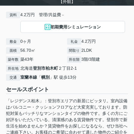
【外観】
4.2万円 管理/共益費 -
賃料
初期費用シミュレーション
0ヶ月
4.2万円
敷金
礼金
56.70㎡
2LDK
面積
間取り
築43年
3階/3階建
築年数
所在階
北海道
登別市
柏木町
２丁目2-1
所在地
室蘭本線
「
幌別
」駅 徒歩13分
交通
セールスポイント
「レジデンス柏木」：登別市エリアの新居にピッタリ。室内設備
はバルコニー・クッションフロアなど大変充実しております。防
犯対策もバッチリなマンションタイプの物件です。多くの方にご
好評をいただいている、清潔感のある賃貸物件です。登別市で新
生活を始めませんか？賃貸物件をお探しになるなら、ぜひ当社へ
ご連絡下さい。お客様のご希望に合わせて適した物件のご紹介を