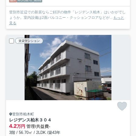
登別市近辺での新居ならご好評の物件「レジデンス柏木」はいかがでし
ょうか。室内設備は2面バルコニー・クッションフロアなどが...
もっと
見る
賃貸マンション
登別市柏木町
レジデンス柏木
３０４
4.2
万円
管理/共益費-
3階 / 56.70㎡ / 2LDK /築43年