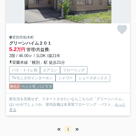
登別市柏木町
グリーンハイム
２０１
5.2
万円
管理/共益費-
2階 / 46.00㎡ / 1LDK /築21年
室蘭本線「幌別」駅 徒歩21分
バス・トイレ別
エアコン
フローリング
TVモニタ付インターホン
シャワー
シューズボックス
敷礼0
ペット可
パノラマ
新生活を失敗せず、スタートさせたいならこちらの「グリーンハイム」
はいかがでしょうか。室内設備は全居室フローリング・バスト...
もっと
見る
1