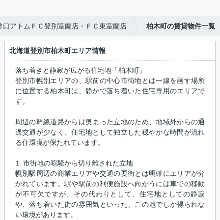
常口アトムＦＣ登別室蘭店・ＦＣ東室蘭店
柏木町の賃貸物件一覧
北海道登別市柏木町エリア情報
落ち着きと静寂が広がる住宅地「柏木町」
登別市幌別エリアの、駅前の中心市街地とは一線を画す場所
に位置する柏木町は、静かで落ち着いた住宅専用のエリアで
す。
周辺の幹線道路からは奥まった立地のため、地域外からの通
過交通が少なく、住宅地として独立した穏やかな時間が流れ
る住環境が保たれています。
1. 市街地の喧騒から切り離された立地
幌別駅周辺の商業エリアや交通の要衝とは明確にエリアが分
かれています。駅や駅前の利便施設へ向かうには車での移動
が不可欠ですが、その代わりとして、住宅地としての静寂
や、落ち着いた街の雰囲気といった、この地でしか得られな
い環境があります。