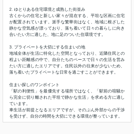
2. ゆとりある住宅環境と成熟した街並み
古くからの住宅と新しい家々が混在する、平坦な区画に住宅
が配置されています。派手な繁華街はなく、地域に根ざした
静かな空気感が漂っており、落ち着いて日々の暮らしに向き
合いたい方に適した、地に足のついた住環境です。
3. プライベートを大切にする住まいの地
地域全体が生活に特化した空間となっており、近隣住民との
程よい距離感の中で、自分たちのペースで日々の生活を営み
たい方に適したエリアです。住民以外の往来が少ないため、
落ち着いたプライベートな日常を過ごすことができます。
住まい探しのワンポイント
「駅の利便性」を最優先する場所ではなく、「駅前の喧騒か
ら完全に切り離された平坦で静かな生活」を求める方に適し
ています。
車生活が前提となるエリアですが、そのぶん外部からの干渉
を受けず、自分の時間を大切にできる環境が整っています。