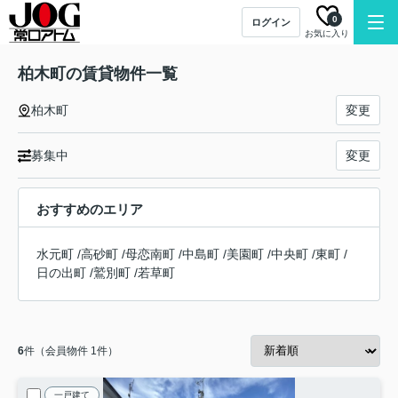
0
ログイン
お気に入り
柏木町の賃貸物件一覧
柏木町
変更
募集中
変更
おすすめのエリア
水元町
/
高砂町
/
母恋南町
/
中島町
/
美園町
/
中央町
/
東町
/
日の出町
/
鷲別町
/
若草町
6
件（会員物件 1件）
一戸建て