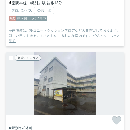
室蘭本線「幌別」駅 徒歩13分
プロパンガス
公共下水
敷0
即入居可
パノラマ
室内設備はバルコニー・クッションフロアなど大変充実しております。
新しい日々を送るにふさわしい、きれいな室内です。ビジネス...
もっと
見る
賃貸マンション
登別市柏木町