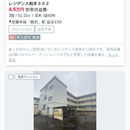
レジデンス柏木
３０２
4.5
万円
管理/共益費-
3階 / 51.15㎡ / 3DK /築43年
室蘭本線「幌別」駅 徒歩13分
プロパンガス
公共下水
敷0
即入居可
動画
多くの方からご好評頂いているレジデンス柏木のご紹介です。室内設備
は2面バルコニー・クッションフロアなど充実した設備を備え...
もっと
見る
賃貸マンション