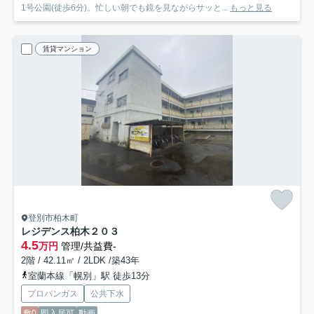
1号公園(徒歩6分)。忙しい朝でも鏡を見ながらサッと...
もっと見る
賃貸マンション
登別市柏木町
レジデンス柏木
２０３
4.5
万円
管理/共益費-
2階 / 42.11㎡ / 2LDK /築43年
室蘭本線「幌別」駅 徒歩13分
プロパンガス
公共下水
敷0
即入居可
動画