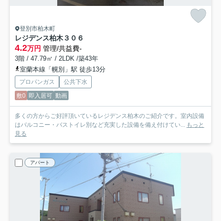
登別市柏木町
レジデンス柏木
３０６
4.2
万円
管理/共益費-
3階 / 47.79㎡ / 2LDK /築43年
室蘭本線「幌別」駅 徒歩13分
プロパンガス
公共下水
敷0
即入居可
動画
多くの方からご好評頂いているレジデンス柏木のご紹介です。室内設備
はバルコニー・バストイレ別など充実した設備を備え付けてい...
もっと
見る
アパート