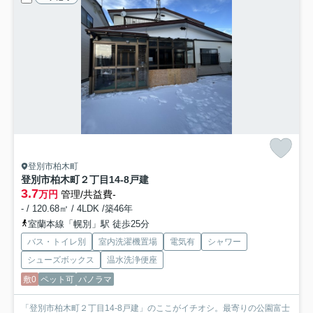
登別市柏木町
登別市柏木町２丁目14-8戸建
3.7
万円
管理/共益費-
- / 120.68㎡ / 4LDK /築46年
室蘭本線「幌別」駅 徒歩25分
バス・トイレ別
室内洗濯機置場
電気有
シャワー
シューズボックス
温水洗浄便座
敷0
ペット可
パノラマ
「登別市柏木町２丁目14-8戸建」のここがイチオシ。最寄りの公園富士