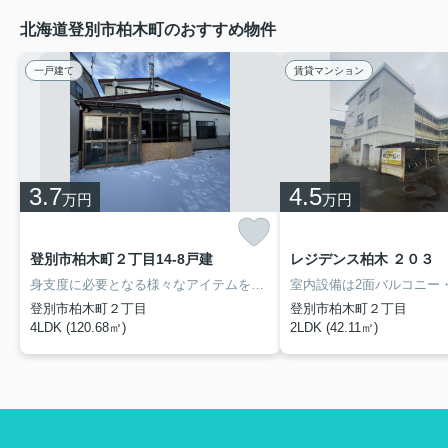
北海道登別市柏木町のおすすめ物件
一戸建て
賃貸マンション
3.7
4.5
万円
万円
登別市柏木町２丁目14-8戸建
レジデンス柏木 ２０３
身支度に必要となる様々なアイテムを収納できるスペースがある洗面化粧台を備えております。風除室・灯油ボイラーなどが備わっておりとても充実しています。収納はシューズボックス・押入など豊富なので、衣類や履き物の整理がしやすく便利です。こちらの物件は家賃3.7万円です。ゆとりのある快適なお住まいをお探しの場合は当社の4LDKの物件をご検討ください。こちらは閑静な住宅地に立地する物件です。
登別市柏木町２丁目
登別市柏木町２丁目
4LDK (120.68㎡)
2LDK (42.11㎡)