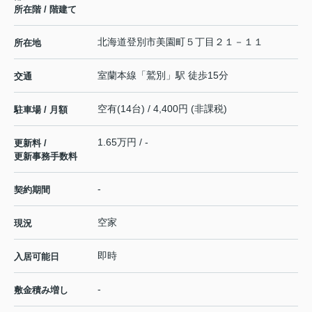
所在階 / 階建て
北海道
登別市
美園町
５丁目２１－１１
所在地
室蘭本線
「
鷲別
」駅 徒歩15分
交通
空有(14台) / 4,400円 (非課税)
駐車場 / 月額
1.65万円 / -
更新料 /
更新事務手数料
-
契約期間
空家
現況
即時
入居可能日
-
敷金積み増し