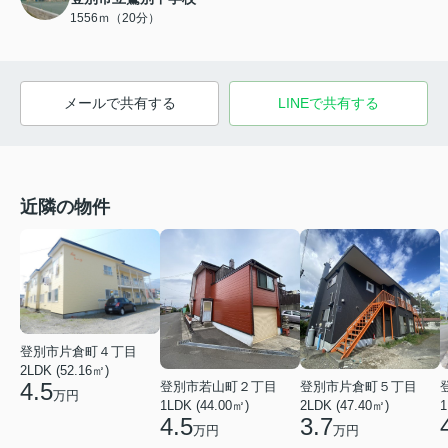
1556ｍ（20分）
メールで共有する
LINEで共有する
近隣の物件
登別市片倉町４丁目
2LDK (52.16㎡)
4.5
登別市若山町２丁目
登別市片倉町５丁目
万円
1LDK (44.00㎡)
2LDK (47.40㎡)
1
4.5
3.7
万円
万円