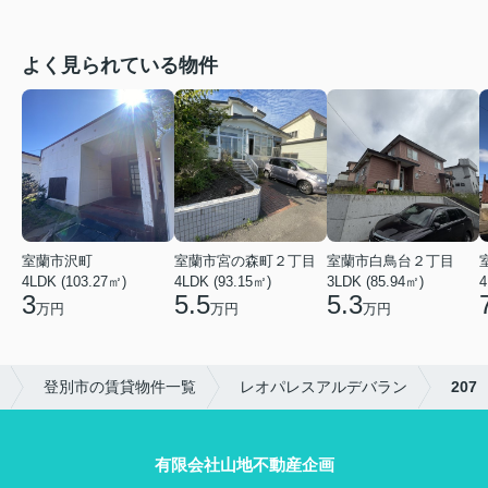
よく見られている物件
室蘭市沢町
室蘭市宮の森町２丁目
室蘭市白鳥台２丁目
4LDK (103.27㎡)
4LDK (93.15㎡)
3LDK (85.94㎡)
4
3
5.5
5.3
万円
万円
万円
登別市の賃貸物件一覧
レオパレスアルデバラン
207
有限会社山地不動産企画