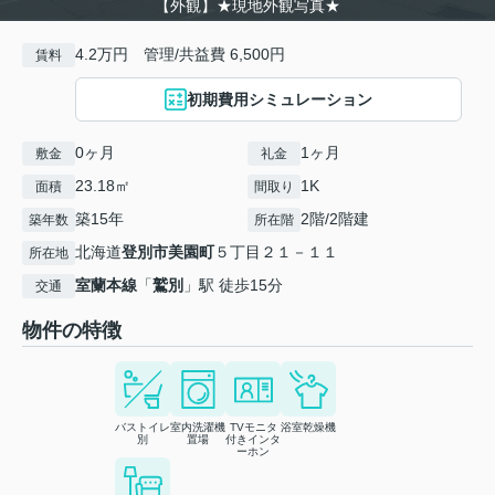
【外観】★現地外観写真★
4.2万円 管理/共益費 6,500円
賃料
初期費用シミュレーション
0ヶ月
1ヶ月
敷金
礼金
23.18㎡
1K
面積
間取り
築15年
2階/2階建
築年数
所在階
北海道
登別市
美園町
５丁目２１－１１
所在地
室蘭本線
「
鷲別
」駅 徒歩15分
交通
物件の特徴
バストイレ
室内洗濯機
TVモニタ
浴室乾燥機
別
置場
付きインタ
ーホン