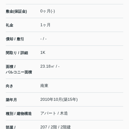
0ヶ月(-)
敷金(保証金)
1ヶ月
礼金
- / -
償却 / 敷引
1K
間取り / 詳細
23.18㎡ / -
面積 /
バルコニー面積
南東
向き
2010年10月(築15年)
築年月
アパート / 木造
種別 / 建物構造
207 / 2階 / 2階建
部屋 /