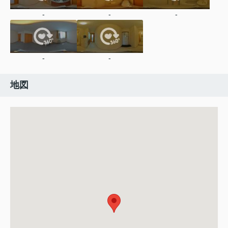
-
-
-
-
-
地図