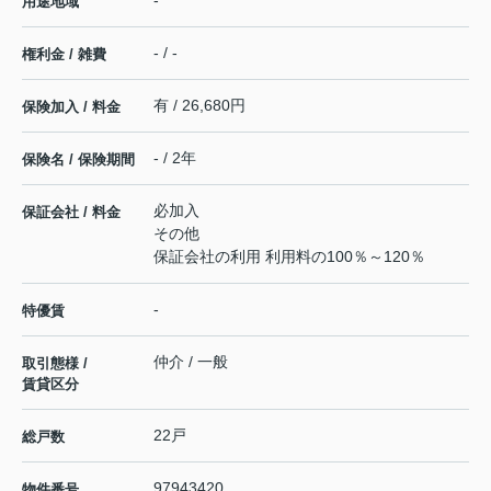
用途地域
- / -
権利金 / 雑費
有 / 26,680円
保険加入 / 料金
- / 2年
保険名 / 保険期間
必加入
保証会社 / 料金
その他
保証会社の利用 利用料の100％～120％
-
特優賃
仲介 / 一般
取引態様 /
賃貸区分
22戸
総戸数
97943420
物件番号