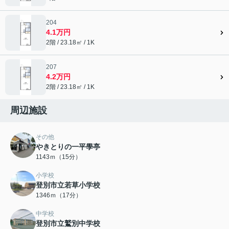
204
4.1万円
2階 / 23.18㎡ / 1K
207
4.2万円
2階 / 23.18㎡ / 1K
周辺施設
その他
やきとりの一平學亭
1143ｍ（15分）
小学校
登別市立若草小学校
1346ｍ（17分）
中学校
登別市立鷲別中学校