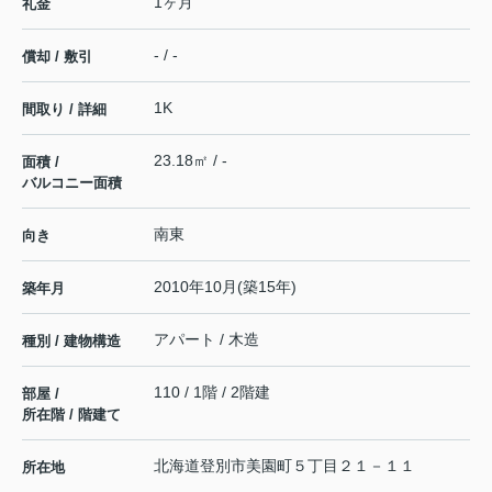
1ヶ月
礼金
- / -
償却 / 敷引
1K
間取り / 詳細
23.18㎡ / -
面積 /
バルコニー面積
南東
向き
2010年10月(築15年)
築年月
アパート / 木造
種別 / 建物構造
110 / 1階 / 2階建
部屋 /
所在階 / 階建て
北海道
登別市
美園町
５丁目２１－１１
所在地