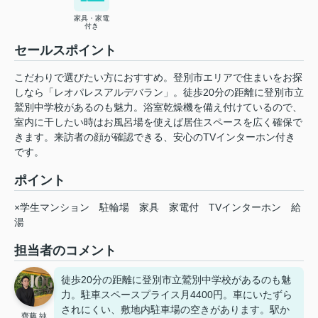
家具・家電
付き
セールスポイント
こだわりで選びたい方におすすめ。登別市エリアで住まいをお探
しなら「レオパレスアルデバラン」。徒歩20分の距離に登別市立
鷲別中学校があるのも魅力。浴室乾燥機を備え付けているので、
室内に干したい時はお風呂場を使えば居住スペースを広く確保で
きます。来訪者の顔が確認できる、安心のTVインターホン付き
です。
ポイント
×学生マンション
駐輪場
家具
家電付
TVインターホン
給
湯
担当者のコメント
徒歩20分の距離に登別市立鷲別中学校があるのも魅
力。駐車スペースプライス月4400円。車にいたずら
されにくい、敷地内駐車場の空きがあります。駅か
齊藤 純