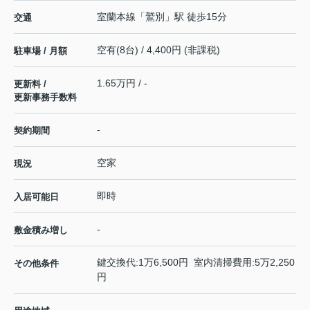
室蘭本線
「
鷲別
」駅 徒歩15分
交通
空有(8台) / 4,400円 (非課税)
駐車場 / 月額
1.65万円 / -
更新料 /
更新事務手数料
-
契約期間
空家
現況
即時
入居可能日
-
敷金積み増し
鍵交換代:1万6,500円 室内清掃費用:5万2,250
その他条件
円
-