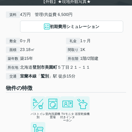
【外観】★現地外観写真★
4万円 管理/共益費 6,500円
賃料
初期費用シミュレーション
0ヶ月
1ヶ月
敷金
礼金
23.18㎡
1K
面積
間取り
築15年
1階/2階建
築年数
所在階
北海道
登別市
美園町
５丁目２１－１１
所在地
室蘭本線
「
鷲別
」駅 徒歩15分
交通
物件の特徴
バストイレ
室内洗濯機
TVモニタ
浴室乾燥機
別
置場
付きインタ
ーホン