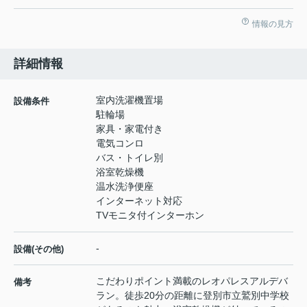
情報の見方
詳細情報
室内洗濯機置場
設備条件
駐輪場
家具・家電付き
電気コンロ
バス・トイレ別
浴室乾燥機
温水洗浄便座
インターネット対応
TVモニタ付インターホン
-
設備(その他)
こだわりポイント満載のレオパレスアルデバ
備考
ラン。徒歩20分の距離に登別市立鷲別中学校