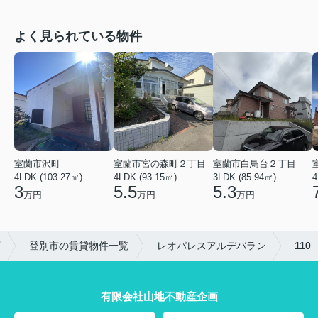
よく見られている物件
室蘭市沢町
室蘭市宮の森町２丁目
室蘭市白鳥台２丁目
4LDK (103.27㎡)
4LDK (93.15㎡)
3LDK (85.94㎡)
4
3
5.5
5.3
万円
万円
万円
店
登別市の賃貸物件一覧
レオパレスアルデバラン
110
有限会社山地不動産企画