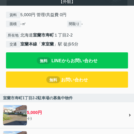
【外観】
5,000円 管理/共益費 0円
賃料
-㎡
-
面積
間取り
北海道
室蘭市
寿町
１丁目2-2
所在地
室蘭本線
「
東室蘭
」駅 徒歩5分
交通
LINEからお問い合わせ
無料
お問い合わせ
無料
室蘭市寿町1丁目2-2駐車場の募集中物件
5,000円
-(-)