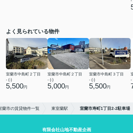
-
よく見られている物件
室蘭市中島町２丁目
室蘭市中島町２丁目
室蘭市中島町３丁目
- (-)
- (-)
- (-)
- 
5,500
5,000
5,500
円
円
円
室蘭市の賃貸物件一覧
東室蘭駅
室蘭市寿町1丁目2-2駐車場
有限会社山地不動産企画