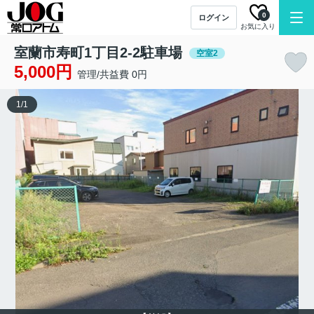
0
ログイン
お気に入り
室蘭市寿町1丁目2-2駐車場
空室2
5,000円
管理/共益費 0円
1
/
1