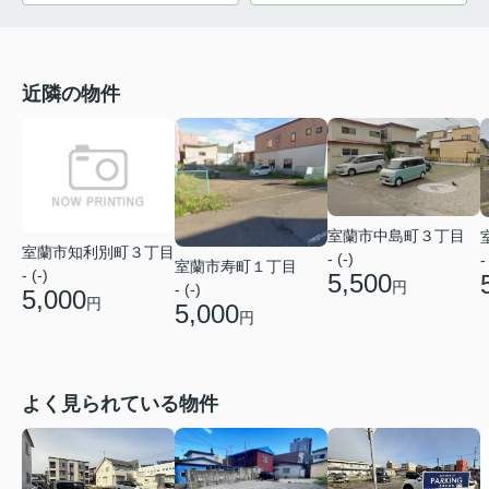
近隣の物件
室蘭市中島町３丁目
室蘭市知利別町３丁目
- (-)
-
室蘭市寿町１丁目
- (-)
5,500
円
- (-)
5,000
円
5,000
円
よく見られている物件