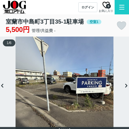
0
ログイン
お気に入り
室蘭市中島町3丁目35-1駐車場
空室1
5,500円
管理/共益費 -
1
/
6