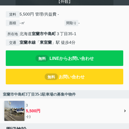
【外観】
5,500円 管理/共益費 -
賃料
-㎡
-
面積
間取り
北海道
室蘭市
中島町
３丁目35-1
所在地
室蘭本線
「
東室蘭
」駅 徒歩4分
交通
LINEからお問い合わせ
無料
お問い合わせ
無料
室蘭市中島町3丁目35-1駐車場の募集中物件
3
5,500円
-(-)