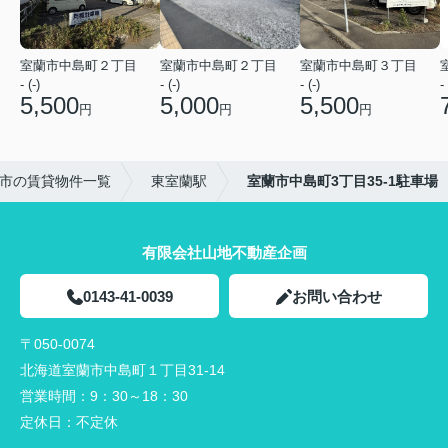
室蘭市中島町２丁目
室蘭市中島町２丁目
室蘭市中島町３丁目
- (-)
- (-)
- (-)
- 
5,500
5,000
5,500
円
円
円
市の賃貸物件一覧
東室蘭駅
室蘭市中島町3丁目35-1駐車場
有限会社山地不動産企画
0143-41-0039
お問い合わせ
〒050-0074
北海道室蘭市中島町１丁目31-14
営業時間：
9：30～18：30
定休日：
不定休