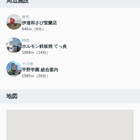
周辺施設
寿司
伊達和さび室蘭店
448ｍ（6分）
焼肉
ホルモン鉄板焼 てっ炎
1069ｍ（14分）
その他
平野学園 総合案内
1585ｍ（20分）
地図