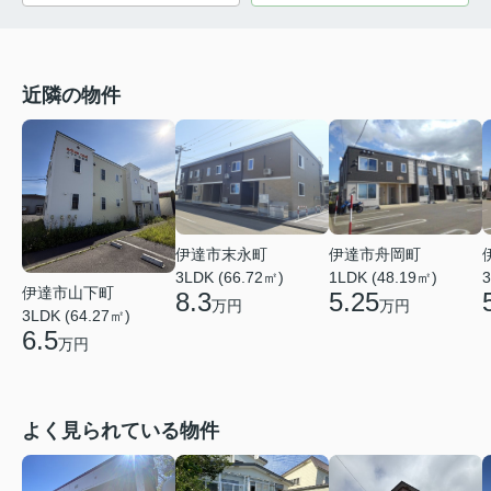
近隣の物件
伊達市末永町
伊達市舟岡町
3LDK (66.72㎡)
1LDK (48.19㎡)
3
伊達市山下町
8.3
5.25
万円
万円
3LDK (64.27㎡)
6.5
万円
よく見られている物件