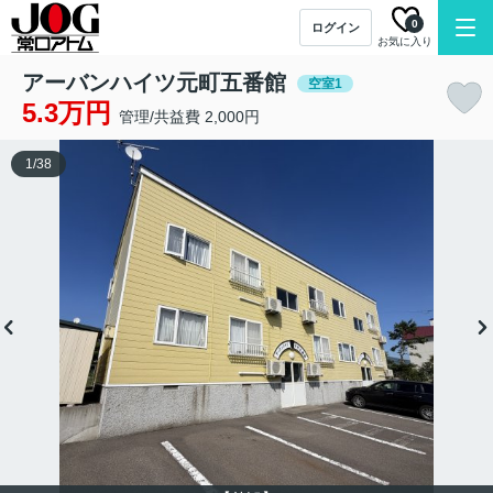
0
ログイン
お気に入り
アーバンハイツ元町五番館
空室1
5.3万円
管理/共益費 2,000円
1
/
38