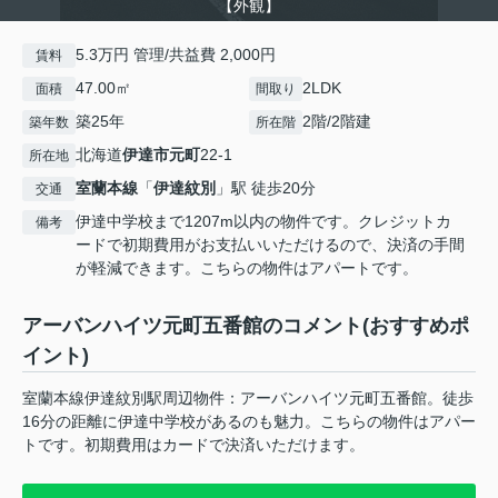
【外観】
5.3万円 管理/共益費 2,000円
賃料
47.00㎡
2LDK
面積
間取り
築25年
2階/2階建
築年数
所在階
北海道
伊達市
元町
22-1
所在地
室蘭本線
「
伊達紋別
」駅 徒歩20分
交通
伊達中学校まで1207m以内の物件です。クレジットカ
備考
ードで初期費用がお支払いいただけるので、決済の手間
が軽減できます。こちらの物件はアパートです。
アーバンハイツ元町五番館のコメント(おすすめポ
イント)
室蘭本線伊達紋別駅周辺物件：アーバンハイツ元町五番館。徒歩
16分の距離に伊達中学校があるのも魅力。こちらの物件はアパー
トです。初期費用はカードで決済いただけます。