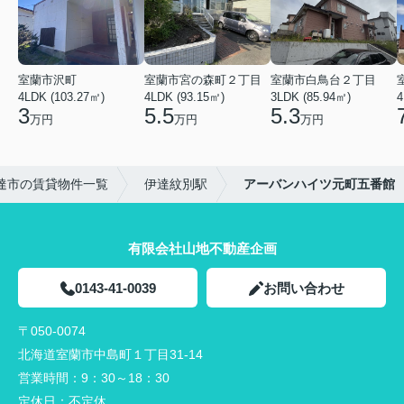
室蘭市沢町
室蘭市宮の森町２丁目
室蘭市白鳥台２丁目
4LDK (103.27㎡)
4LDK (93.15㎡)
3LDK (85.94㎡)
4
3
5.5
5.3
万円
万円
万円
達市の賃貸物件一覧
伊達紋別駅
アーバンハイツ元町五番館
有限会社山地不動産企画
0143-41-0039
お問い合わせ
〒050-0074
北海道室蘭市中島町１丁目31-14
営業時間：
9：30～18：30
定休日：
不定休