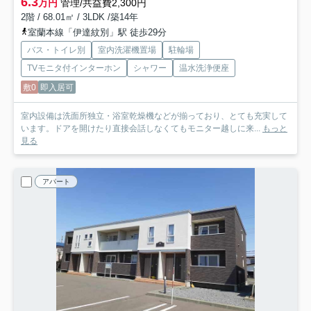
6.3
万円
管理/共益費2,300円
2階 / 68.01㎡ / 3LDK /築14年
室蘭本線「伊達紋別」駅 徒歩29分
バス・トイレ別
室内洗濯機置場
駐輪場
TVモニタ付インターホン
シャワー
温水洗浄便座
敷0
即入居可
室内設備は洗面所独立・浴室乾燥機などが揃っており、とても充実して
います。ドアを開けたり直接会話しなくてもモニター越しに来...
もっと
見る
アパート