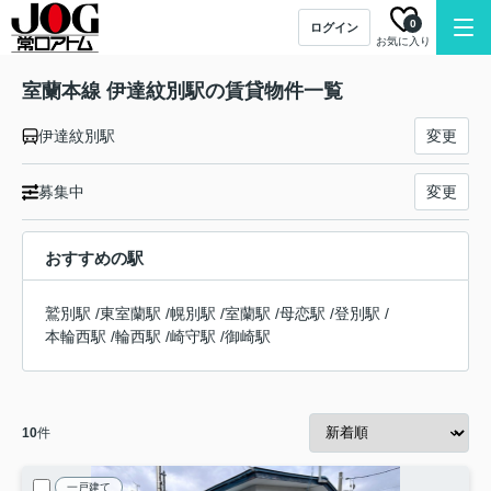
0
ログイン
お気に入り
室蘭本線 伊達紋別駅の賃貸物件一覧
伊達紋別駅
変更
募集中
変更
おすすめの駅
鷲別駅
/
東室蘭駅
/
幌別駅
/
室蘭駅
/
母恋駅
/
登別駅
/
本輪西駅
/
輪西駅
/
崎守駅
/
御崎駅
10
件
一戸建て