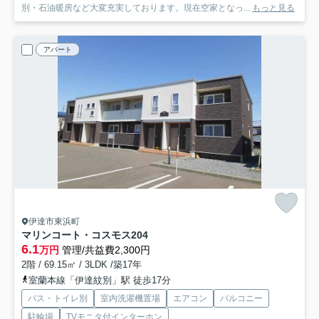
別・石油暖房など大変充実しております。現在空家となっ...
もっと見る
アパート
伊達市東浜町
マリンコート・コスモス
204
6.1
万円
管理/共益費2,300円
2階 / 69.15㎡ / 3LDK /築17年
室蘭本線「伊達紋別」駅 徒歩17分
バス・トイレ別
室内洗濯機置場
エアコン
バルコニー
駐輪場
TVモニタ付インターホン