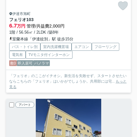
伊達市旭町
フェリオ
103
6.7
万円
管理/共益費2,000円
1階 / 56.56㎡ / 2LDK /築8年
室蘭本線「伊達紋別」駅 徒歩15分
バス・トイレ別
室内洗濯機置場
エアコン
フローリング
電気有
TVモニタ付インターホン
敷0
即入居可
パノラマ
「フェリオ」のここがイチオシ。新生活を失敗せず、スタートさせたい
ならこちらの「フェリオ」はいかがでしょうか。共用部には宅...
もっと
見る
アパート