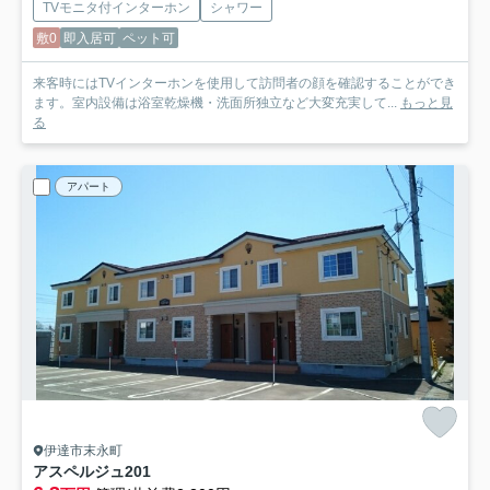
TVモニタ付インターホン
シャワー
敷0
即入居可
ペット可
来客時にはTVインターホンを使用して訪問者の顔を確認することができ
ます。室内設備は浴室乾燥機・洗面所独立など大変充実して...
もっと見
る
アパート
伊達市末永町
アスペルジュ
201