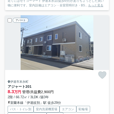
近くにはセイコーマート 伊達末永店(徒歩6分)がありちょっとした買い
物に便利です。室内設備はエアコン・全室照明付き・BS...
もっと見る
アパート
伊達市末永町
アジャート
201
8.3
万円
管理/共益費2,900円
2階 / 66.72㎡ / 3LDK /築3年
室蘭本線「伊達紋別」駅 徒歩29分
バス・トイレ別
室内洗濯機置場
エアコン
駐輪場