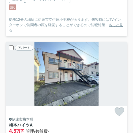
敷0
徒歩12分の場所に伊達市立伊達小学校があります。来客時にはTVイン
ターホンで訪問者の顔を確認することができるので防犯対策...
もっと見
る
アパート
伊達市梅本町
梅本ハイツ
A
4.5
万円
管理/共益費-