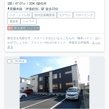
1階 / 47.07㎡ / 2DK /築41年
室蘭本線「伊達紋別」駅 徒歩23分
バス・トイレ別
室内洗濯機置場
エアコン
フローリング
電気有
シャワー
敷0
即入居可
パノラマ
新生活を失敗せず、スタートさせたいならこちらの「梅本ハイツ」はい
かがでしょうか。ファミリー向けのポイント、伊達市立伊達西...
もっと
見る
アパート