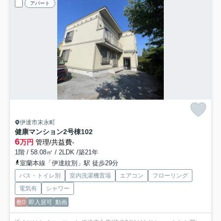
アパート
伊達市末永町
健康マンション2号棟
102
6
万円
管理/共益費-
1階 / 58.08㎡ / 2LDK /築21年
室蘭本線「伊達紋別」駅 徒歩29分
バス・トイレ別
室内洗濯機置場
エアコン
フローリング
電気有
シャワー
敷0
即入居可
動画