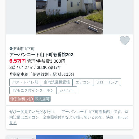
伊達市山下町
アーバンコート山下町壱番館
202
6.5
万円
管理/共益費3,000円
2階 / 64.27㎡ / 3LDK /築17年
室蘭本線「伊達紋別」駅 徒歩13分
バス・トイレ別
室内洗濯機置場
エアコン
フローリング
TVモニタ付インターホン
シャワー
仲手無料
礼0
即入居可
ぜひ一度見ていただきたい、「アーバンコート山下町壱番館」です。室
内設備はエアコン・全室照明付きなどが揃っているので、快適...
もっと
見る