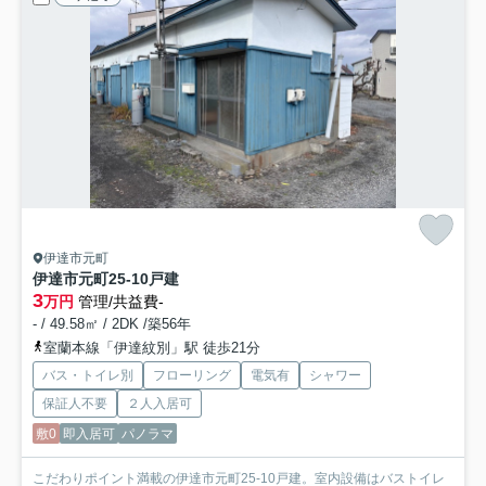
伊達市元町
伊達市元町25-10戸建
3
万円
管理/共益費-
- / 49.58㎡ / 2DK /築56年
室蘭本線「伊達紋別」駅 徒歩21分
バス・トイレ別
フローリング
電気有
シャワー
保証人不要
２人入居可
敷0
即入居可
パノラマ
こだわりポイント満載の伊達市元町25-10戸建。室内設備はバストイレ