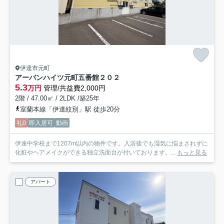
伊達市元町
アーバンハイツ元町五番館
２０２
5.3
万円
管理/共益費2,000円
2階 / 47.00㎡ / 2LDK /築25年
室蘭本線「伊達紋別」駅 徒歩20分
礼0
即入居可
動画
伊達中学校まで1207m以内の物件です。入浴後でも湿気に悩まされずに
化粧やヘアメイクができる独立洗面台が付いております。...
もっと見る
アパート