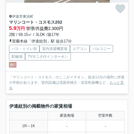
伊達市東浜町
マリンコート・コスモス
202
5.9
万円
管理/共益費2,300円
2階 / 69.15㎡ / 3LDK /築17年
室蘭本線「伊達紋別」駅 徒歩17分
バス・トイレ別
室内洗濯機置場
エアコン
バルコニー
駐輪場
TVモニタ付インターホン
敷0
「マリンコート・コスモス」のここがイチオシ。徒歩12分の場所に伊達
小学校があります。室内設備は洗面所独立・浴室乾燥機など...
もっと見
る
伊達紋別の掲載物件の家賃相場
家賃相場
空室件数
-
-
1R～1K