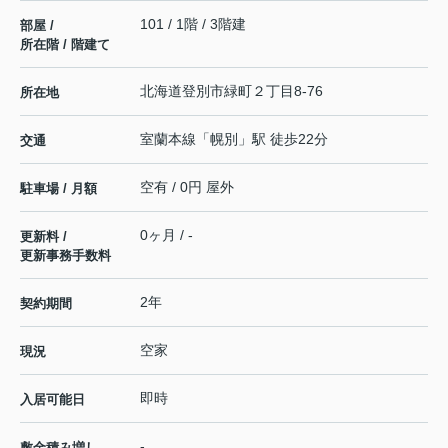
101 / 1階 / 3階建
部屋 /
所在階 / 階建て
北海道
登別市
緑町
２丁目8-76
所在地
室蘭本線
「
幌別
」駅 徒歩22分
交通
空有 / 0円 屋外
駐車場 / 月額
0ヶ月 / -
更新料 /
更新事務手数料
2年
契約期間
空家
現況
即時
入居可能日
-
敷金積み増し