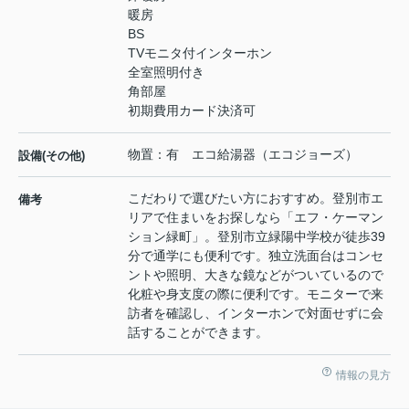
暖房
BS
TVモニタ付インターホン
全室照明付き
角部屋
初期費用カード決済可
物置：有 エコ給湯器（エコジョーズ）
設備(その他)
こだわりで選びたい方におすすめ。登別市エ
備考
リアで住まいをお探しなら「エフ・ケーマン
ション緑町」。登別市立緑陽中学校が徒歩39
分で通学にも便利です。独立洗面台はコンセ
ントや照明、大きな鏡などがついているので
化粧や身支度の際に便利です。モニターで来
訪者を確認し、インターホンで対面せずに会
話することができます。
情報の見方