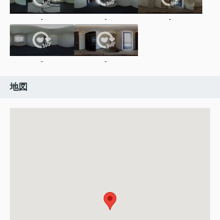
-
-
-
-
-
地図