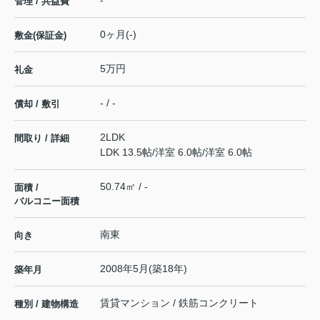
管理 / 共益費
0ヶ月(-)
敷金(保証金)
5万円
礼金
- / -
償却 / 敷引
2LDK
間取り / 詳細
LDK 13.5帖
/
洋室 6.0帖
/
洋室 6.0帖
50.74㎡ / -
面積 /
バルコニー面積
南東
向き
2008年5月(築18年)
築年月
賃貸マンション / 鉄筋コンクリート
種別 / 建物構造