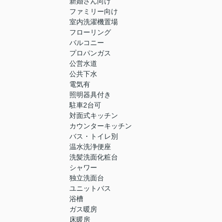
新婚さん向け
ファミリー向け
室内洗濯機置場
フローリング
バルコニー
プロパンガス
公営水道
公共下水
電気有
照明器具付き
駐車2台可
対面式キッチン
カウンターキッチン
バス・トイレ別
温水洗浄便座
洗髪洗面化粧台
シャワー
独立洗面台
ユニットバス
浴槽
ガス暖房
床暖房