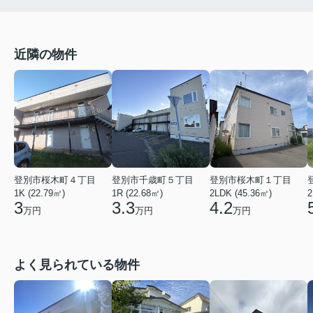
近隣の物件
登別市桜木町４丁目
登別市千歳町５丁目
登別市桜木町１丁目
1K (22.79㎡)
1R (22.68㎡)
2LDK (45.36㎡)
2
3
3.3
4.2
万円
万円
万円
よく見られている物件