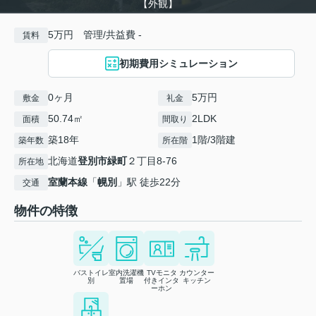
【外観】
5万円 管理/共益費 -
賃料
初期費用シミュレーション
0ヶ月
5万円
敷金
礼金
50.74㎡
2LDK
面積
間取り
築18年
1階/3階建
築年数
所在階
北海道
登別市
緑町
２丁目8-76
所在地
室蘭本線
「
幌別
」駅 徒歩22分
交通
物件の特徴
バストイレ
室内洗濯機
TVモニタ
カウンター
別
置場
付きインタ
キッチン
ーホン