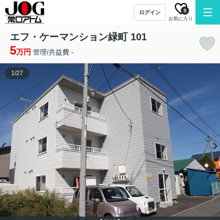
0
ログイン
お気に入り
エフ・ケーマンション緑町 101
5
万円
管理/共益費 -
1
/
27