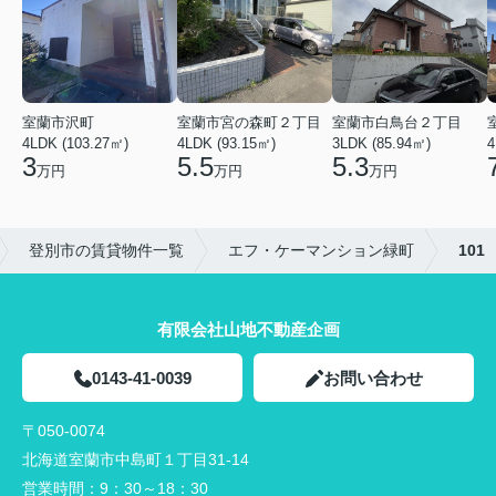
室蘭市沢町
室蘭市宮の森町２丁目
室蘭市白鳥台２丁目
4LDK (103.27㎡)
4LDK (93.15㎡)
3LDK (85.94㎡)
4
3
5.5
5.3
万円
万円
万円
登別市の賃貸物件一覧
エフ・ケーマンション緑町
101
有限会社山地不動産企画
0143-41-0039
お問い合わせ
〒050-0074
北海道室蘭市中島町１丁目31-14
営業時間：
9：30～18：30