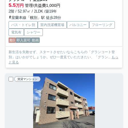
5.5
万円
管理/共益費1,000円
2階 / 52.97㎡ / 2LDK /築19年
室蘭本線「幌別」駅 徒歩28分
バス・トイレ別
室内洗濯機置場
バルコニー
フローリング
電気有
シャワー
敷0
即入居可
動画
新生活を失敗せず、スタートさせたいならこちらの「グランコート登
別」はいかがでしょうか。ぜひ一度見ていただきたい、「グラン...
もっ
と見る
賃貸マンション