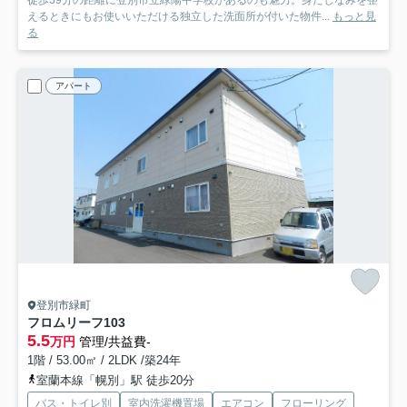
徒歩39分の距離に登別市立緑陽中学校があるのも魅力。身だしなみを整
えるときにもお使いいただける独立した洗面所が付いた物件...
もっと見
る
アパート
登別市緑町
フロムリーフ
103
5.5
万円
管理/共益費-
1階 / 53.00㎡ / 2LDK /築24年
室蘭本線「幌別」駅 徒歩20分
バス・トイレ別
室内洗濯機置場
エアコン
フローリング