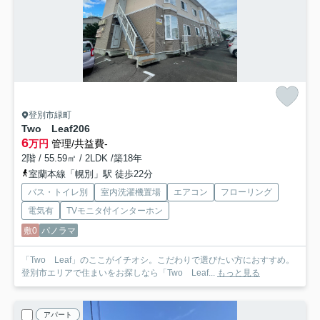
登別市緑町
Two Leaf
206
6
万円
管理/共益費-
2階 / 55.59㎡ / 2LDK /築18年
室蘭本線「幌別」駅 徒歩22分
バス・トイレ別
室内洗濯機置場
エアコン
フローリング
電気有
TVモニタ付インターホン
敷0
パノラマ
「Two Leaf」のここがイチオシ。こだわりで選びたい方におすすめ。
登別市エリアで住まいをお探しなら「Two Leaf...
もっと見る
アパート