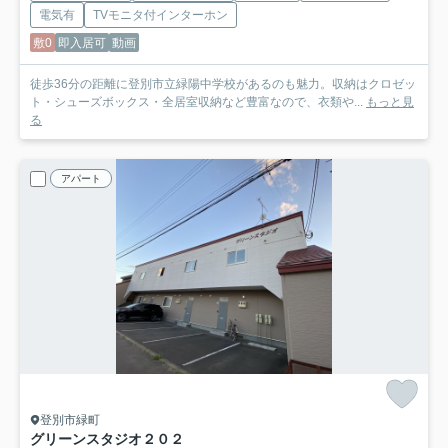
電気有
TVモニタ付インターホン
敷0
即入居可
動画
徒歩36分の距離に登別市立緑陽中学校があるのも魅力。収納はクロゼッ
ト・シューズボックス・全居室収納など豊富なので、衣類や...
もっと見
る
アパート
登別市緑町
グリーンスタジオ
２０２