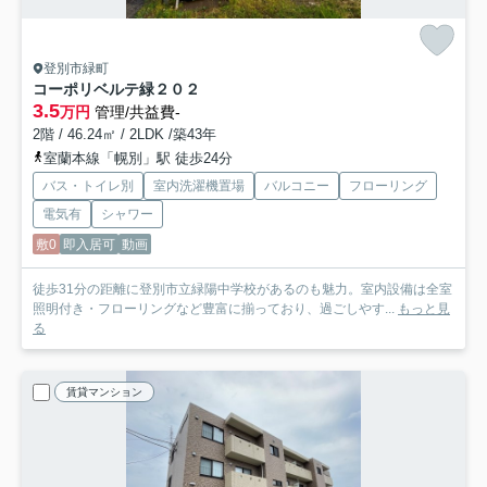
登別市緑町
コーポリベルテ緑
２０２
3.5
万円
管理/共益費-
2階 / 46.24㎡ / 2LDK /築43年
室蘭本線「幌別」駅 徒歩24分
バス・トイレ別
室内洗濯機置場
バルコニー
フローリング
電気有
シャワー
敷0
即入居可
動画
徒歩31分の距離に登別市立緑陽中学校があるのも魅力。室内設備は全室
照明付き・フローリングなど豊富に揃っており、過ごしやす...
もっと見
る
賃貸マンション