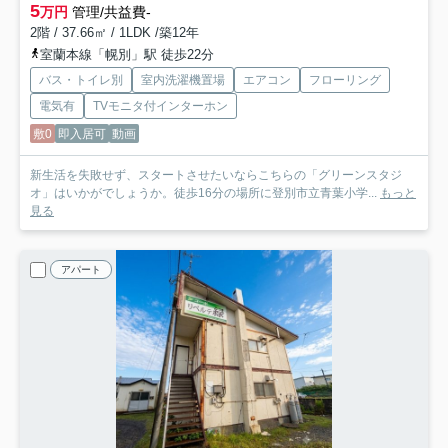
5
万円
管理/共益費-
2階 / 37.66㎡ / 1LDK /築12年
室蘭本線「幌別」駅 徒歩22分
バス・トイレ別
室内洗濯機置場
エアコン
フローリング
電気有
TVモニタ付インターホン
敷0
即入居可
動画
新生活を失敗せず、スタートさせたいならこちらの「グリーンスタジ
オ」はいかがでしょうか。徒歩16分の場所に登別市立青葉小学...
もっと
見る
アパート