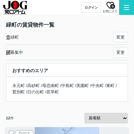
0
ログイン
お気に入り
緑町の賃貸物件一覧
緑町
変更
募集中
変更
おすすめのエリア
水元町
/
高砂町
/
母恋南町
/
中島町
/
美園町
/
中央町
/
東町
/
鷲別町
/
日の出町
/
若草町
12
件
アパート