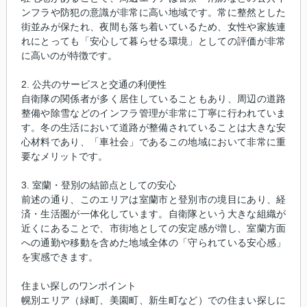
ンフラや防犯の意識が非常に高い地域です。常に整然とした
街並みが保たれ、夜間も落ち着いているため、女性や家族連
れにとっても「安心して暮らせる環境」としての評価が非常
に高いのが特徴です。
2. 公共のサービスと交通の利便性
自衛隊の関係者が多く居住していることもあり、周辺の道路
整備や除雪などのインフラ管理が非常に丁寧に行われていま
す。冬の生活において道路が整備されていることは大きな安
心材料であり、「車社会」であるこの地域において非常に重
要なメリットです。
3. 室蘭・登別の結節点としての安心
前述の通り、このエリアは室蘭市と登別市の境目にあり、経
済・生活圏が一体化しています。自衛隊という大きな組織が
近くにあることで、市街地としての安定感が増し、室蘭方面
への通勤や移動を含めた地域全体の「守られている安心感」
を実感できます。
住まい探しのワンポイント
幌別エリア（緑町、美園町、新生町など）での住まい探しに