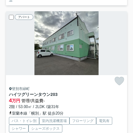
アパート
登別市緑町
ハイツグリーンタウン
203
4
万円
管理/共益費-
2階 / 53.00㎡ / 2LDK /築31年
室蘭本線「幌別」駅 徒歩20分
バス・トイレ別
室内洗濯機置場
フローリング
電気有
シャワー
シューズボックス