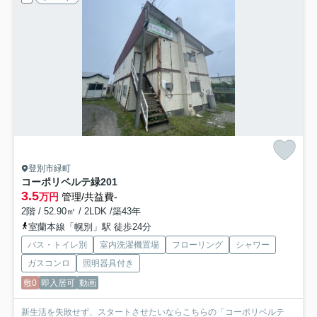
登別市緑町
コーポリベルテ緑
201
3.5
万円
管理/共益費-
2階 / 52.90㎡ / 2LDK /築43年
室蘭本線「幌別」駅 徒歩24分
バス・トイレ別
室内洗濯機置場
フローリング
シャワー
ガスコンロ
照明器具付き
敷0
即入居可
動画
新生活を失敗せず、スタートさせたいならこちらの「コーポリベルテ