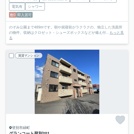
電気有
シャワー
敷0
即入居可
のぞみ公園まで489mです。朝や就寝前がラクラクの、独立した洗面所
の物件。収納はクロゼット・シューズボックスなどが備え付...
もっと見
る
賃貸マンション
登別市緑町
グランコート登別
201