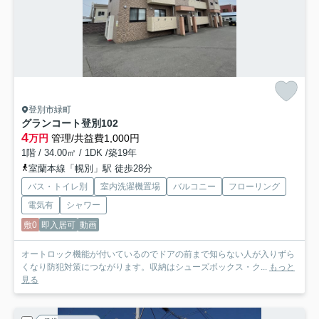
登別市緑町
グランコート登別
102
4
万円
管理/共益費1,000円
1階 / 34.00㎡ / 1DK /築19年
室蘭本線「幌別」駅 徒歩28分
バス・トイレ別
室内洗濯機置場
バルコニー
フローリング
電気有
シャワー
敷0
即入居可
動画
オートロック機能が付いているのでドアの前まで知らない人が入りずら
くなり防犯対策につながります。収納はシューズボックス・ク...
もっと
見る