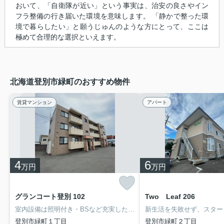
おいて、「自衛隊が近い」という事実は、治安の良さやイン
フラ整備の行き届いた環境を意味します。 「静かで整った環
境で暮らしたい」と願うじゅんのような方にとって、ここは
極めて合理的な選択といえます。
北海道登別市緑町のおすすめ物件
賃貸マンション
アパート
4
6
万円
万円
グランコート登別 102
Two Leaf 206
室内設備は照明付き・BSなど充実した設備を備え付けています。段差のない全居室洋室ですので、どなた様にも安全なマンションです。IHは調理器具と密着しているため熱が空気に伝わりずらく、キッチン周辺が暑くなるのを防げます。敷金不要のマンションです。新しい日々を送るにふさわしい、きれいな室内です。敷地内の駐車場に空きがあるので、是非ご利用ください。脱衣所があるので同居人とのプライバシーを守れます。
登別市緑町１丁目
登別市緑町２丁目