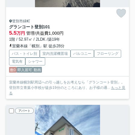
登別市緑町
グランコート登別
101
5.5
万円
管理/共益費1,000円
1階 / 52.97㎡ / 2LDK /築19年
室蘭本線「幌別」駅 徒歩28分
バス・トイレ別
室内洗濯機置場
バルコニー
フローリング
電気有
シャワー
敷0
即入居可
動画
室蘭本線幌別駅周辺への引っ越しをお考えなら「グランコート登別」。
登別市立青葉小学校が徒歩19分のところにあり、お子様の通...
もっと見
る
アパート