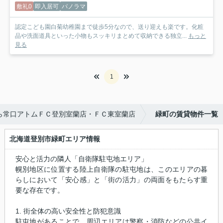
敷礼0
即入居可
パノラマ
認定こども園白菊幼稚園まで徒歩5分なので、送り迎えも楽です。化粧
品や洗面道具といった小物もスッキリまとめて収納できる独立...
もっと
見る
1
ら常口アトムＦＣ登別室蘭店・ＦＣ東室蘭店
緑町の賃貸物件一覧
北海道登別市緑町エリア情報
安心と活力の隣人「自衛隊駐屯地エリア」
幌別地区に位置する陸上自衛隊の駐屯地は、このエリアの暮
らしにおいて「安心感」と「街の活力」の両面をもたらす重
要な存在です。
1. 街全体の高い安全性と防犯意識
駐屯地があることで、周辺エリアは警察・消防などの公共イ