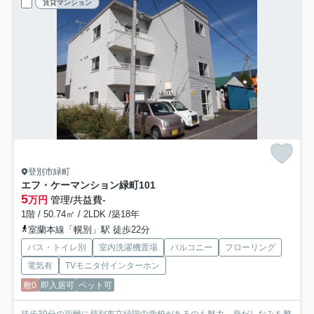
賃貸マンション
登別市緑町
エフ・ケーマンション緑町
101
5
万円
管理/共益費-
1階 / 50.74㎡ / 2LDK /築18年
室蘭本線「幌別」駅 徒歩22分
バス・トイレ別
室内洗濯機置場
バルコニー
フローリング
電気有
TVモニタ付インターホン
敷0
即入居可
ペット可