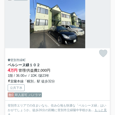
登別市緑町
ベルシーヌ緑
１０２
4
万円
管理/共益費2,000円
1階 / 36.00㎡ / 1DK /築23年
室蘭本線「幌別」駅 徒歩32分
公共下水
敷0
即入居可
パノラマ
登別市エリアでの住まいなら、住み心地も快適な「ベルシーヌ緑」はい
かがでしょうか。徒歩26分の距離に登別市立緑陽中学校があ...
もっと見
る