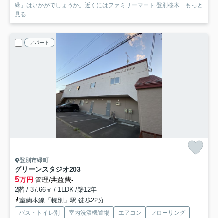
緑」はいかがでしょうか。近くにはファミリーマート 登別桜木...
もっと
見る
アパート
登別市緑町
グリーンスタジオ
203
5
万円
管理/共益費-
2階 / 37.66㎡ / 1LDK /築12年
室蘭本線「幌別」駅 徒歩22分
バス・トイレ別
室内洗濯機置場
エアコン
フローリング