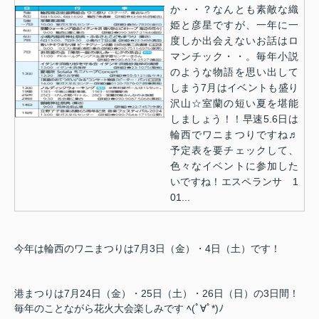
か・・？なんとも素敵な織
姫と彦星ですが、一年に一
度しか出会えないお話はロ
マンチック・・。毎年小説
のような物語を思い出して
しまう7月はイベントも盛り
沢山☆室蘭の短い夏を堪能
しましょう！！早速5.6日は
輪西でワニまつりですね♬
予定表を要チェックして、
色々なイベントに参加した
いですね！エスペランサ 1
01...
今年は輪西のワニまつりは7月3日（金）・4日（土）です！
港まつりは7月24日（金）・25日（土）・26日（日）の3日間！
毎年のことながら花火大会楽しみです ﾍ(ﾟ∀ﾟ*)ﾉ