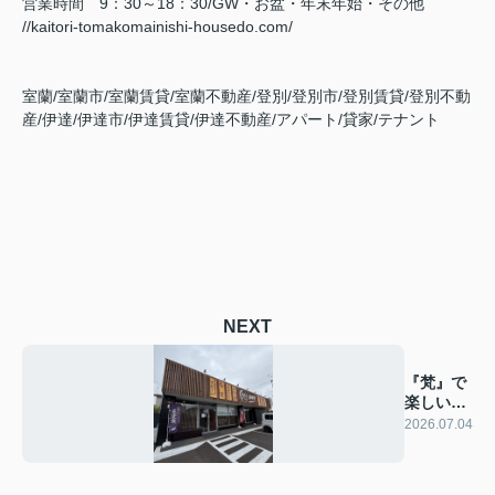
営業時間 9：30～18：30/GW・お盆・年末年始・その他
//kaitori-tomakomainishi-housedo.com/
室蘭/室蘭市/室蘭賃貸/室蘭不動産/登別/登別市/登別賃貸/登別不動
産/伊達/伊達市/伊達賃貸/伊達不動産/アパート/貸家/テナント
NEXT
『梵』で
楽しいラ
ンチ♪
2026.07.04