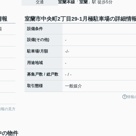
室蘭本線
「
室蘭
」駅 徒歩5分
交通
情報
室蘭市中央町2丁目29-1月極駐車場の詳細情
場
設備条件
設備(その他)
-
駐車場/月額
-/-
用途地域
-
募集戸数 / 総戸数
- / -
取引態様
一般媒介
情報
情報の見方
中の物件