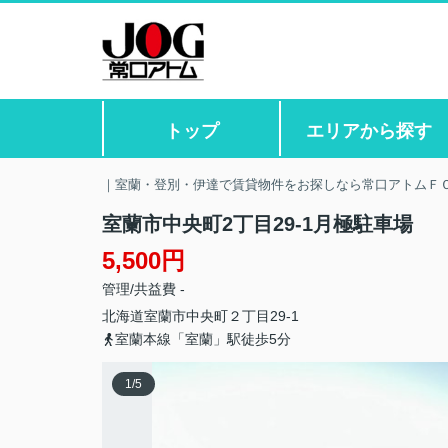
トップ
エリアから探す
｜室蘭・登別・伊達で賃貸物件をお探しなら常口アトムＦ
室蘭市中央町2丁目29-1月極駐車場
5,500円
管理/共益費 -
北海道
室蘭市
中央町
２丁目29-1
室蘭本線「室蘭」駅徒歩5分
1
/
5