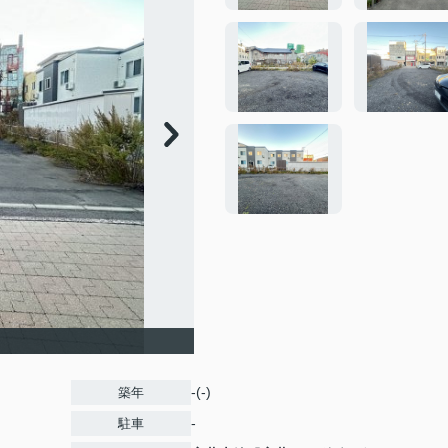
-(-)
築年
-
駐車