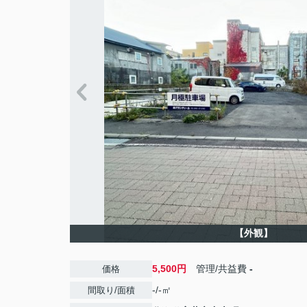
【外観】
5,500円
管理/共益費
-
価格
-/-㎡
間取り/面積