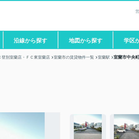
営
沿線から探す
地図から探す
学区
室蘭市中央町
Ｃ登別室蘭店・ＦＣ東室蘭店
室蘭市の賃貸物件一覧
室蘭駅