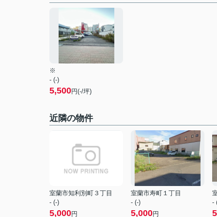
※
- (-)
5,500
円(-/坪)
近隣の物件
室蘭市知利別町３丁目
室蘭市寿町１丁目
- (-)
- (-)
- 
5,000
5,000
5
円
円