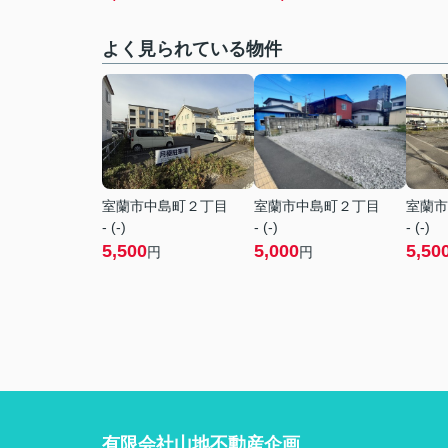
よく見られている物件
室蘭市中島町２丁目
室蘭市中島町２丁目
室蘭市
- (-)
- (-)
- (-)
5,500
5,000
5,50
円
円
有限会社山地不動産企画